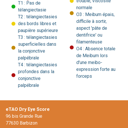
trouble, viscosité
T1 : Pas de
normale
télangiectasie
O3 : Meibum épais,
T2 : télangiectasies
difficile à sortir,
des bords libres et
aspect 'pâte de
paupière supérieure
dentifrice' ou
T3 : télangiectasies
filamenteuse
superficielles dans
O4 : Absence totale
la conjonctive
de Meibum lors
palpébrale
d'une meibo-
T4 : télangiectasies
expression forte au
profondes dans la
forceps
conjonctive
palpébrale
eTAO Dry Eye Score
96 bis Grande Rue
77630 Barbizon