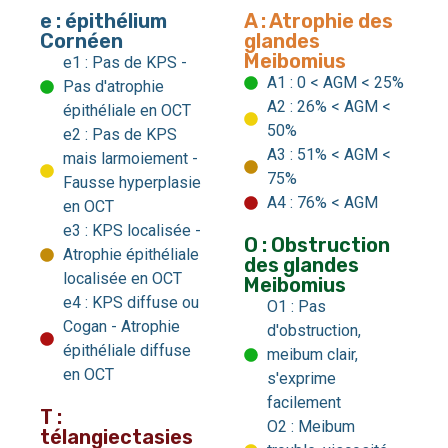
e : épithélium
A : Atrophie des
Cornéen
glandes
Meibomius
e1 : Pas de KPS -
A1 : 0 < AGM < 25%
Pas d'atrophie
A2 : 26% < AGM <
épithéliale en OCT
50%
e2 : Pas de KPS
A3 : 51% < AGM <
mais larmoiement -
75%
Fausse hyperplasie
A4 : 76% < AGM
en OCT
e3 : KPS localisée -
O : Obstruction
Atrophie épithéliale
des glandes
localisée en OCT
Meibomius
e4 : KPS diffuse ou
O1 : Pas
Cogan - Atrophie
d'obstruction,
épithéliale diffuse
meibum clair,
en OCT
s'exprime
facilement
T :
O2 : Meibum
télangiectasies